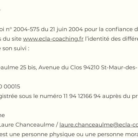
.
a loi n° 2004-575 du 21 juin 2004 pour la confianc
s du site
www.ecla-coaching.fr
l’identité des diffé
 son suivi :
ulme 25 bis, Avenue du Clos 94210 St-Maur-des-
0 00015
istrée sous le numéro 11 94 12166 94 auprès du pré
me
Laure Chanceaulme /
laure.chanceaulme@ecla-co
 est une personne physique ou une personne mora