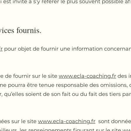
 est invité à s’y référer le plus souvent possible a
vices fournis.
r
pour objet de fournir une information concernan
 de fournir sur le site
www.ecla-coaching.fr
des i
e ne pourra être tenue responsable des omissions, 
 qu’elles soient de son fait ou du fait des tiers pa
ées sur le site
www.ecla-coaching.fr
sont données à
ailleurs, les renseignements figurant sur le site
ww